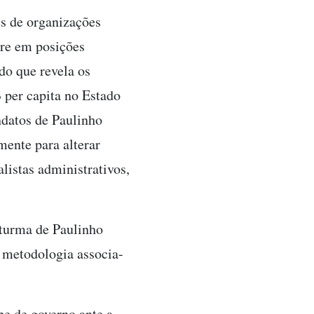
es de organizações
re em posições
o que revela os
 per capita no Estado
ndatos de Paulinho
mente para alterar
listas administrativos,
 turma de Paulinho
 metodologia associa-
pe de governo ante a