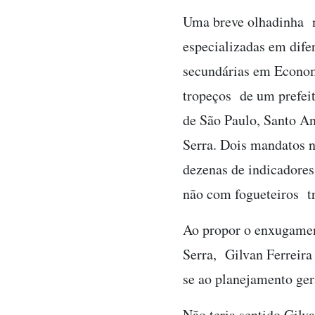
Uma breve olhadinha ne
especializadas em dif
secundárias em Econom
tropeços de um prefeit
de São Paulo, Santo An
Serra. Dois mandatos n
dezenas de indicadores
não com fogueteiros tr
Ao propor o enxugament
Serra, Gilvan Ferreira
se ao planejamento gera
Não teria sentido Gilv