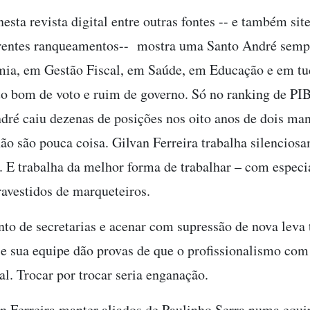
sta revista digital entre outras fontes -- e também sit
erentes ranqueamentos-- mostra uma Santo André semp
ia, em Gestão Fiscal, em Saúde, em Educação e em tud
o bom de voto e ruim de governo. Só no ranking de PIB
dré caiu dezenas de posições nos oito anos de dois ma
ão são pouca coisa. Gilvan Ferreira trabalha silenciosa
. E trabalha da melhor forma de trabalhar – com especia
avestidos de marqueteiros.
o de secretarias e acenar com supressão de nova leva
 e sua equipe dão provas de que o profissionalismo com
l. Trocar por trocar seria enganação.
an Ferreira manter aliados de Paulinho Serra numa equi