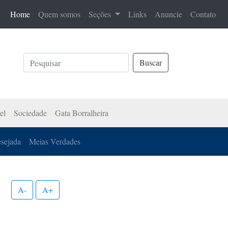
(current)
Home
Quem somos
Seções
Links
Anuncie
Contato
Buscar
el
Sociedade
Gata Borralheira
esejada
Meias Verdades
A-
A+