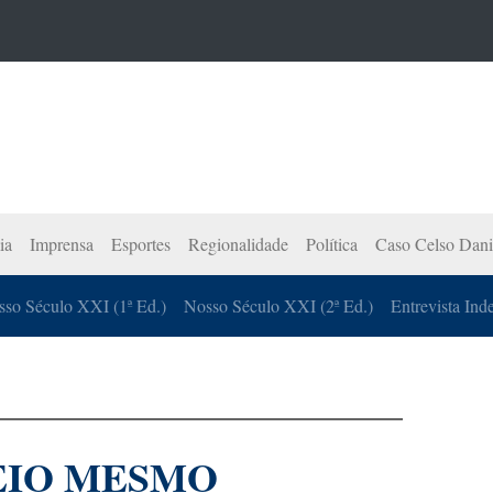
ia
Imprensa
Esportes
Regionalidade
Política
Caso Celso Dani
so Século XXI (1ª Ed.)
Nosso Século XXI (2ª Ed.)
Entrevista Ind
EIO MESMO