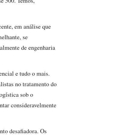
se 500. Temos,
cente, em análise que
elhante, se
ipalmente de engenharia
encial e tudo o mais.
listas no tratamento do
ogística sob o
entar consideravelmente
nto desafiadora. Os