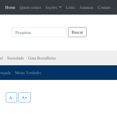
(current)
Home
Quem somos
Seções
Links
Anuncie
Contato
Buscar
el
Sociedade
Gata Borralheira
esejada
Meias Verdades
A-
A+