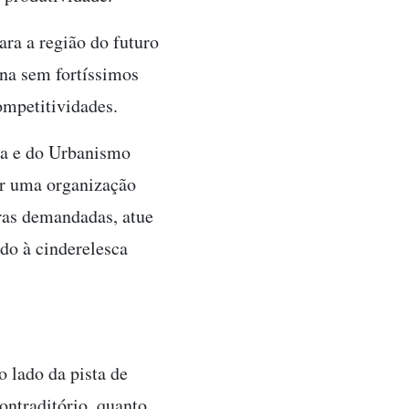
ra a região do futuro
ana sem fortíssimos
ompetitividades.
ria e do Urbanismo
car uma organização
ras demandadas, atue
do à cinderelesca
 lado da pista de
ontraditório, quanto