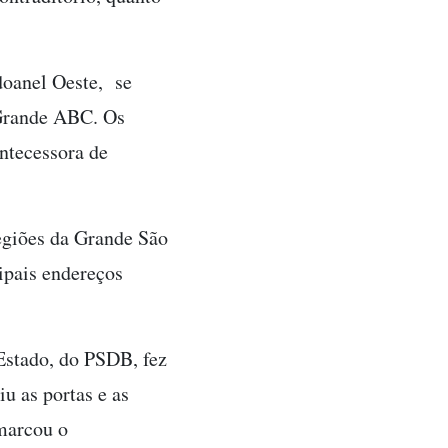
doanel Oeste, se
 Grande ABC. Os
antecessora de
egiões da Grande São
ipais endereços
Estado, do PSDB, fez
u as portas e as
marcou o