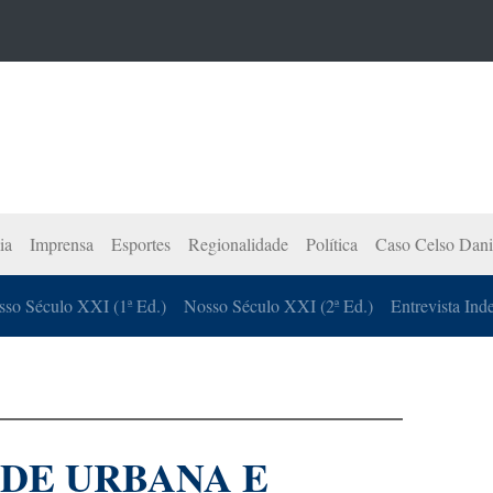
ia
Imprensa
Esportes
Regionalidade
Política
Caso Celso Dani
so Século XXI (1ª Ed.)
Nosso Século XXI (2ª Ed.)
Entrevista Ind
DE URBANA E