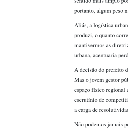
sentido mais amplo pos
portanto, algum peso n
Aliás, a logística urb
produzi, o quanto corr
mantivermos as diretri
urbana, acentuaria per
A decisão do prefeito d
Mas o jovem gestor públ
espaço físico regional 
escrutínio de competit
a carga de resolutivi
Não podemos jamais per