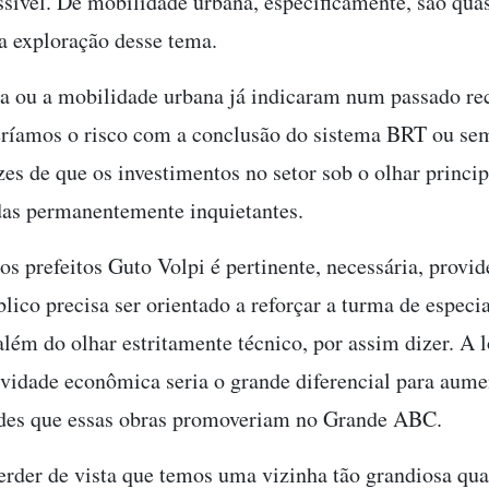
sível. De mobilidade urbana, especificamente, são qua
a exploração desse tema.
ana ou a mobilidade urbana já indicaram num passado re
eríamos o risco com a conclusão do sistema BRT ou sem
zes de que os investimentos no setor sob o olhar princ
das permanentemente inquietantes.
os prefeitos Guto Volpi é pertinente, necessária, provid
ico precisa ser orientado a reforçar a turma de especia
além do olhar estritamente técnico, por assim dizer. A l
ividade econômica seria o grande diferencial para aum
dades que essas obras promoveriam no Grande ABC.
der de vista que temos uma vizinha tão grandiosa qua